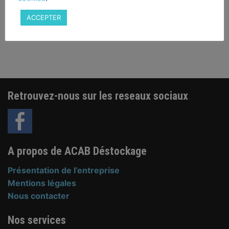
Cutter lame rétractable
semi-automatique
ACCEPTER
1,90
€
Outils tranchants
Retrouvez-nous sur les reseaux sociaux
A propos de ACAB Déstockage
Présentation de l’entreprise
Mentions légales
Nous contacter
Nos services