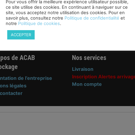
Pour vous offrir la meilleure expérience utilisateur possible,
ce site utilise des cookies. En continuant à naviguer sur ce
site, vous acceptez notre utilisation des cookies. Pour en
savoir plus, consultez notre
Politique de confidentialité
et
notre
Politique de cookies
.
ACCEPTER
opos de ACAB
Nos services
ockage
Livraison
Inscription Alertes arrivag
ntation de l’entreprise
Mon compte
ons légales
contacter