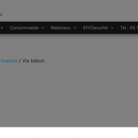
nt
Consommable
Materiaux
EPI/Securité
Tel : 06
Fixation
/ Vis béton