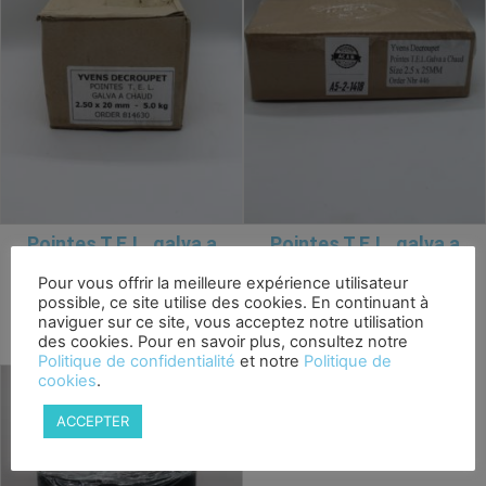
Pointes T.E.L. galva a
Pointes T.E.L. galva a
chaud 2,5x20mm 5kg
chaud 2,5x25mm 5kg
VRAC
VRAC
Pour vous offrir la meilleure expérience utilisateur
possible, ce site utilise des cookies. En continuant à
10,50
€
10,50
€
naviguer sur ce site, vous acceptez notre utilisation
des cookies. Pour en savoir plus, consultez notre
Politique de confidentialité
et notre
Politique de
cookies
.
ACCEPTER