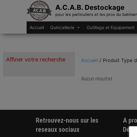
A.C.A.B. Destockage
pour les particuliers et les pros du batime
Accueil
Quincaillerie
Outillage et Equipement
Affiner votre recherche
Accueil
/ Produit Type d
Aucun résultat
Équerre de bardage
Retrouvez-nous sur les
A pr
reseaux sociaux
Dést