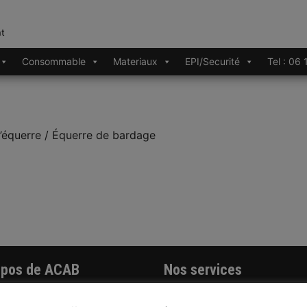
nt
Consommable
Materiaux
EPI/Securité
Tel : 06
’équerre / Équerre de bardage
opos de ACAB
Nos services
ockage
Livraison