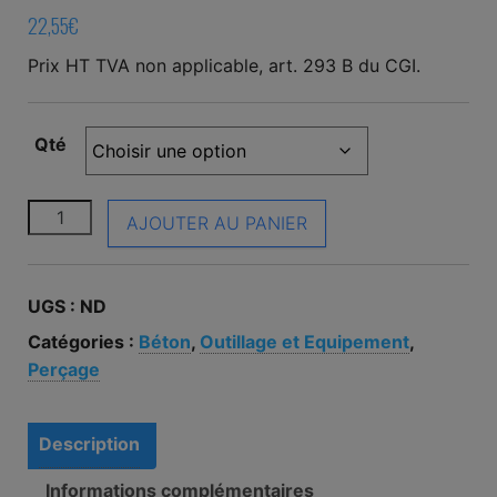
22,55
€
Prix HT TVA non applicable, art. 293 B du CGI.
Qté
quantité de Assortiment de 7 forets en coffret DIAGE
AJOUTER AU PANIER
UGS :
ND
Catégories :
Béton
,
Outillage et Equipement
,
Perçage
Description
Informations complémentaires