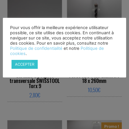
Pour vous offrir la meilleure expérience utilisateur
possible, ce site utilise des cookies. En continuant à
naviguer sur ce site, vous acceptez notre utilisation
des cookies. Pour en savoir plus, consultez notre
Politique de confidentialité
et notre
Politique de
cookies
.
ACCEPTER
Clé mâle a poignée
Foret SDS-Plus diamètre
transversale SWISSTOOL
18 x 260mm
Torx 9
10,50
€
2,80
€
This product ha
This product has multiple variants. The o
Promo !