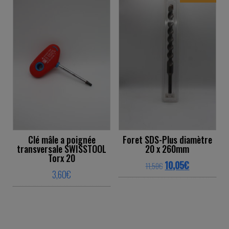
Clé mâle a poignée
Foret SDS-Plus diamètre
transversale SWISSTOOL
20 x 260mm
Torx 20
Original price was: 1
Current price
10,05
€
11,50
€
3,60
€
This product ha
This product has multiple variants. The o