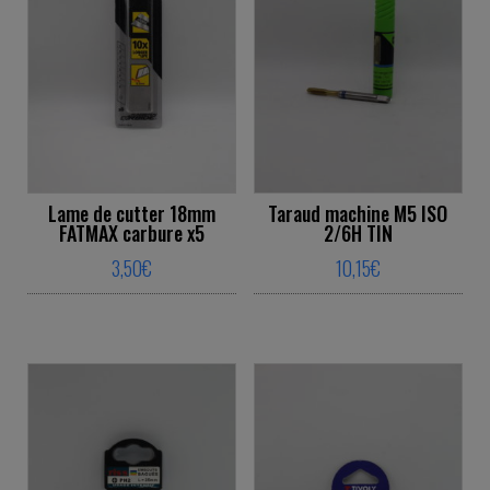
Lame de cutter 18mm
Taraud machine M5 ISO
FATMAX carbure x5
2/6H TIN
3,50
€
10,15
€
This product has multiple variants. The o
This product ha