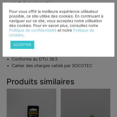
neuf et en rénovation
Performances :
Pour vous offrir la meilleure expérience utilisateur
possible, ce site utilise des cookies. En continuant à
Étanche à la pluie battante de 600 Pa à 1200 Pa
naviguer sur ce site, vous acceptez notre utilisation
des cookies. Pour en savoir plus, consultez notre
Excellentes performances acoustiques, Rs,w = 46
Politique de confidentialité
et notre
Politique de
dB
cookies
.
Étanchéité à l’air renforcée, a < 0,1 m3/(h.m.
ACCEPTER
(dPa))
Ratio Sd intérieur / extérieur > 5
Conforme au DTU 36.5
Cahier des charges validé par SOCOTEC
Produits similaires