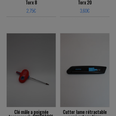
Torx 8
Torx 20
2,75
€
3,60
€
This product has multiple variants. The o
This product ha
Clé mâle a poignée
Cutter lame rétractable