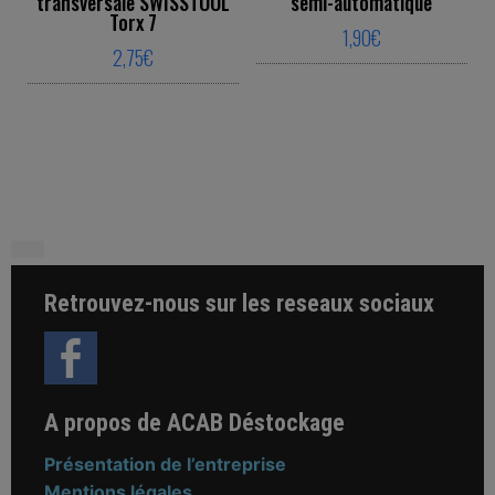
transversale SWISSTOOL
semi-automatique
Torx 7
1,90
€
2,75
€
This product ha
This product has multiple variants. The o
Retrouvez-nous sur les reseaux sociaux
A propos de ACAB Déstockage
Présentation de l’entreprise
Mentions légales