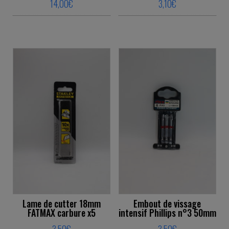
14,00
€
3,10
€
This product has multiple variants. The o
This product ha
Lame de cutter 18mm
Embout de vissage
FATMAX carbure x5
intensif Phillips n°3 50mm
3,50
€
3,50
€