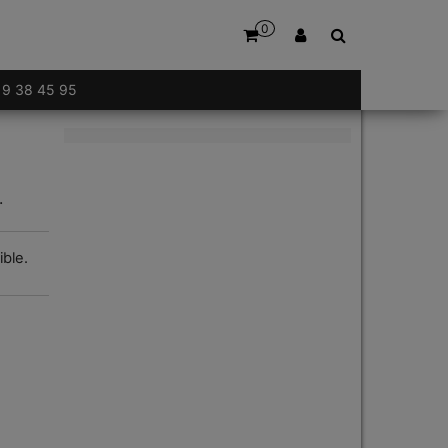
0
 19 38 45 95
.
ible.