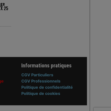
age
TX 25
n on the product page
s. The options may be chosen on the product page
roduct has multiple variants. The options may be chosen o
Informations pratiques
CGV Particuliers
ge
CGV Professionnels
Politique de confidentialité
Politique de cookies