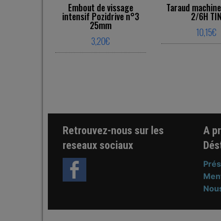
Embout de vissage
Taraud machine
intensif Pozidrive n°3
2/6H TI
25mm
10,15
€
3,20
€
Thi
This product has multiple varia
Retrouvez-nous sur les
A p
reseaux sociaux
Dés
Prés
Ment
Nous