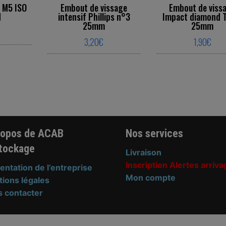
 M5 ISO
Embout de vissage
Embout de viss
N
intensif Phillips n°3
Impact diamond 
25mm
25mm
3,20
€
1,90
€
s product has multiple variants. The options may be chose
nts. The options may be chosen on the product page
This product has multiple variant
This p
ropos de ACAB
Nos services
tockage
Livraison
Inscription Alertes arriva
entation de l’entreprise
Mon compte
ions légales
 contacter