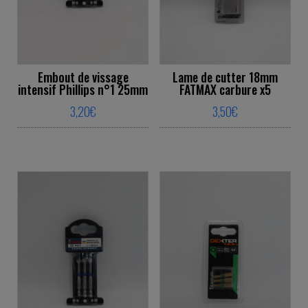
Embout de vissage
Lame de cutter 18mm
intensif Phillips n°1 25mm
FATMAX carbure x5
3,20
€
3,50
€
This product has multiple variants. The o
This product ha