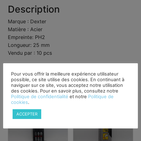
Description
Marque : Dexter
Matière : Acier
Empreinte: PH2
Longueur: 25 mm
Vendu par : 10 pcs
Produits similaires
Pour vous offrir la meilleure expérience utilisateur
possible, ce site utilise des cookies. En continuant à
naviguer sur ce site, vous acceptez notre utilisation
des cookies. Pour en savoir plus, consultez notre
Politique de confidentialité
et notre
Politique de
cookies
.
ACCEPTER