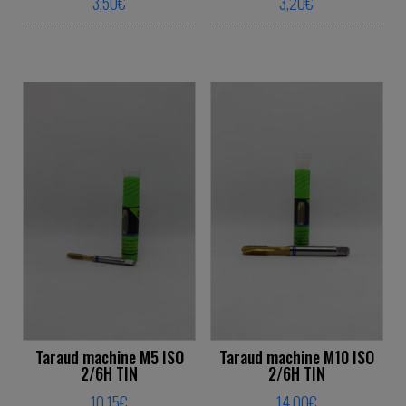
3,50
€
3,20
€
This product has multiple variants. The o
This product ha
Taraud machine M5 ISO
Taraud machine M10 ISO
2/6H TIN
2/6H TIN
10,15
€
14,00
€