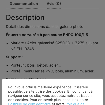
Documentation
Avis (0)
Description
Détail des dimensions dans la galerie photo.
Équerre nervurée à pan coupé ENPC 100/1,5
Matière : Acier galvanisé S250GD + Z275 suivant
NF EN 10346
Support :
Porteur : bois, béton, acier…
Porté : menuiseries PVC, bois, aluminium, acier…
Domaine d’utilisation :
Pour vous offrir la meilleure expérience utilisateur
Fixation de menuiseries intérieures et extérieures
possible, ce site utilise des cookies. En continuant à
Encadrement de portes et fenêtres
naviguer sur ce site, vous acceptez notre utilisation
Petites ossatures
des cookies. Pour en savoir plus, consultez notre
Politique de confidentialité
et notre
Politique de