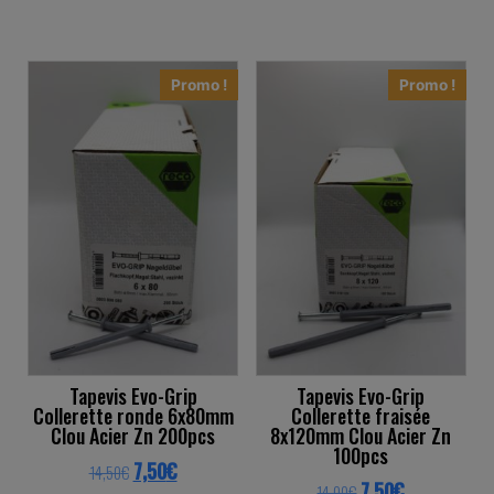
This product has multiple variants. The o
This product ha
Promo !
Promo !
Tapevis Evo-Grip
Tapevis Evo-Grip
Collerette ronde 6x80mm
Collerette fraisée
Clou Acier Zn 200pcs
8x120mm Clou Acier Zn
100pcs
Original price was: 14,50€.
Current price is: 7,50€.
7,50
€
14,50
€
Original price was: 
Current price 
7,50
€
14,00
€