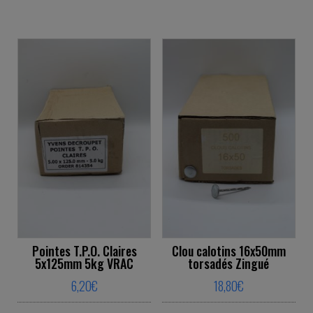
This product has multiple variants. The o
This product ha
Pointes T.P.O. Claires
Clou calotins 16x50mm
5x125mm 5kg VRAC
torsadés Zingué
6,20
€
18,80
€
This product has multiple variants. The o
This product ha