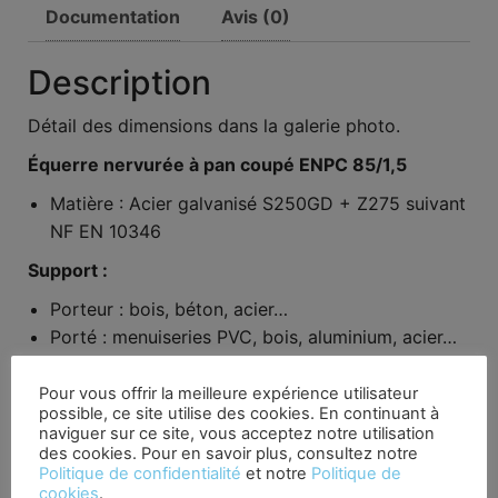
Documentation
Avis (0)
Description
Détail des dimensions dans la galerie photo.
Équerre nervurée à pan coupé ENPC 85/1,5
Matière : Acier galvanisé S250GD + Z275 suivant
NF EN 10346
Support :
Porteur : bois, béton, acier…
Porté : menuiseries PVC, bois, aluminium, acier…
Domaine d’utilisation :
Pour vous offrir la meilleure expérience utilisateur
possible, ce site utilise des cookies. En continuant à
Fixation de menuiseries intérieures et extérieures
naviguer sur ce site, vous acceptez notre utilisation
Encadrement de portes et fenêtres
des cookies. Pour en savoir plus, consultez notre
Petites ossatures
Politique de confidentialité
et notre
Politique de
cookies
.