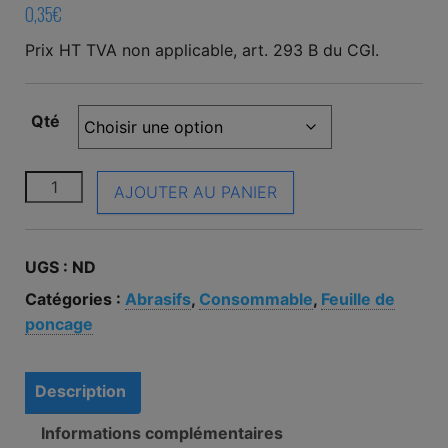
0,35
€
Prix HT TVA non applicable, art. 293 B du CGI.
Qté
quantité de Feuille de ponçage sec arizona perfect 2
AJOUTER AU PANIER
UGS :
ND
Catégories :
Abrasifs
,
Consommable
,
Feuille de
poncage
Description
Informations complémentaires