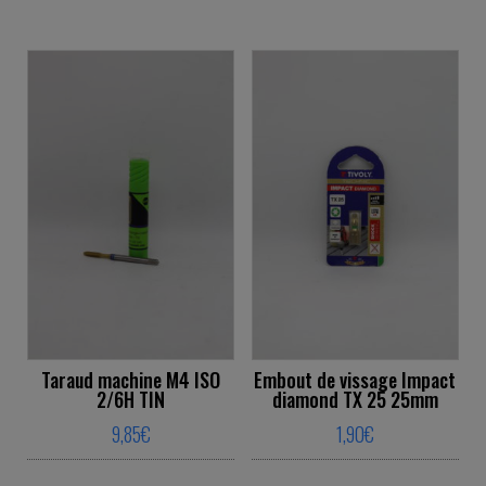
Taraud machine M4 ISO
Embout de vissage Impact
2/6H TIN
diamond TX 25 25mm
9,85
€
1,90
€
This product has multiple variants. The o
This product ha