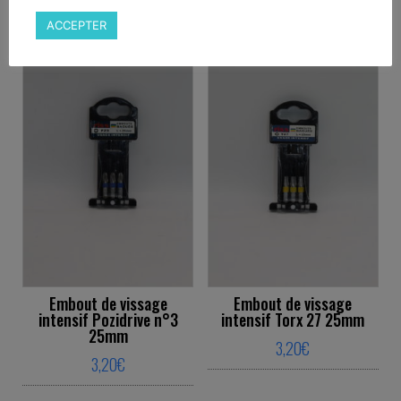
Produits similaires
ACCEPTER
Embout de vissage
Embout de vissage
intensif Pozidrive n°3
intensif Torx 27 25mm
25mm
3,20
€
3,20
€
This product ha
This product has multiple variants. The o