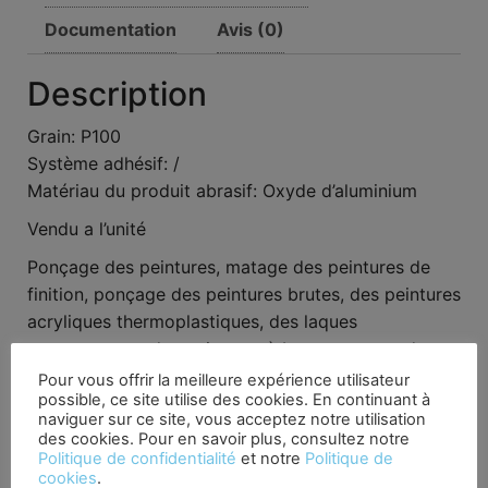
Documentation
Avis (0)
Description
Grain: P100
Système adhésif: /
Matériau du produit abrasif: Oxyde d’aluminium
Vendu a l’unité
Ponçage des peintures, matage des peintures de
finition, ponçage des peintures brutes, des peintures
acryliques thermoplastiques, des laques
transparentes, des peintures à base aqueuse, des
films épais, de l’apprêt, de la résine synthétique et
Pour vous offrir la meilleure expérience utilisateur
possible, ce site utilise des cookies. En continuant à
de l’apprêt à pulvériser, des sous-couches
naviguer sur ce site, vous acceptez notre utilisation
bicomposants et MS et des apprêts à réaction.
des cookies. Pour en savoir plus, consultez notre
Politique de confidentialité
et notre
Politique de
cookies
.