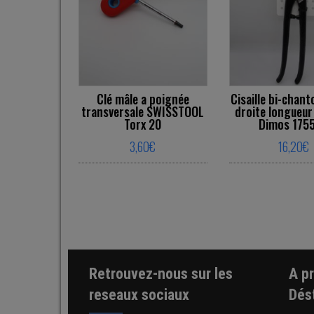
Clé mâle a poignée
Cisaille bi-chan
transversale SWISSTOOL
droite longueu
Torx 20
Dimos 175
3,60
€
16,20
€
This product has multiple varia
Thi
Retrouvez-nous sur les
A p
reseaux sociaux
Dés