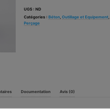
UGS :
ND
Catégories :
Béton
,
Outillage et Equipement
,
Perçage
taires
Documentation
Avis (0)