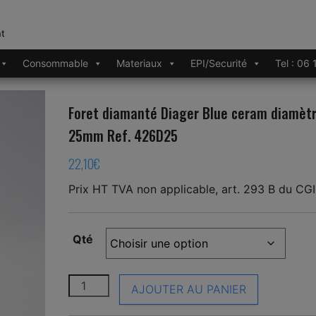
nt
Consommable
Materiaux
EPI/Securité
Tel : 06
Foret diamanté Diager Blue ceram diamèt
25mm Ref. 426D25
22,10
€
Prix HT TVA non applicable, art. 293 B du CGI
Qté
quantité de Foret diamanté Diager Blue ce
AJOUTER AU PANIER