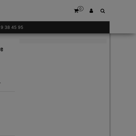
0
 19 38 45 95
re
.
ram diamètre 25mm Ref. 426D25