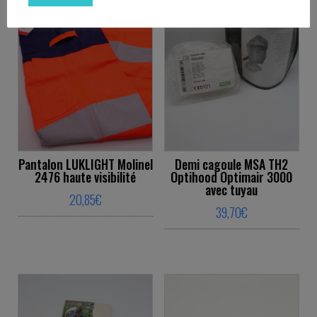
Pantalon LUKLIGHT Molinel
Demi cagoule MSA TH2
2476 haute visibilité
Optihood Optimair 3000
avec tuyau
20,85
€
39,70
€
This product has multiple variants. The o
This product ha