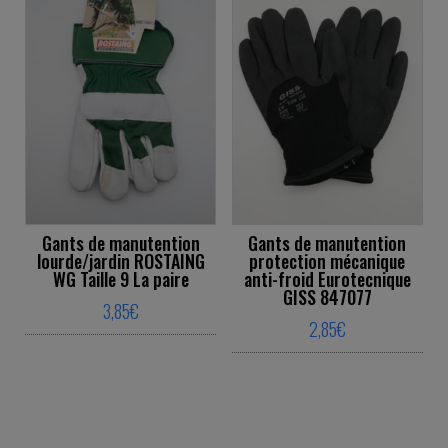
Gants de manutention
Gants de manutention
lourde/jardin ROSTAING
protection mécanique
WG Taille 9 La paire
anti-froid Eurotecnique
GISS 847077
3,85
€
2,85
€
This product has multiple variants. The o
This product ha