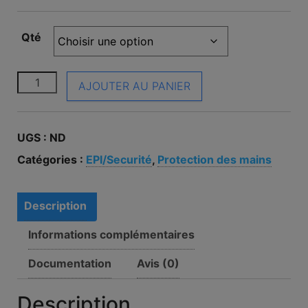
Qté
quantité de Gants de manutention protection mécan
AJOUTER AU PANIER
UGS :
ND
Catégories :
EPI/Securité
,
Protection des mains
Description
Informations complémentaires
Documentation
Avis (0)
Description