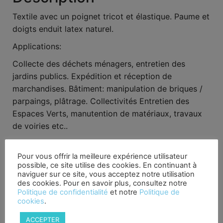
Textile avec un poignet tricot et élastique. Paume et
doigts enduit latex naturel.
Applications:
Collecte des déchets ménagers, entretien des
jardins publics. Expédition et réception de
marchandises. Bâtiment: manipulation de briques /
parpaings, plâtrage. Collectivités Entretien des
Espaces Verts, manutention de matériaux, travaux
de voiries etc..
Pour vous offrir la meilleure expérience utilisateur
possible, ce site utilise des cookies. En continuant à
Produits similaires
naviguer sur ce site, vous acceptez notre utilisation
des cookies. Pour en savoir plus, consultez notre
Politique de confidentialité
et notre
Politique de
cookies
.
ACCEPTER