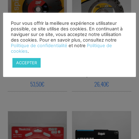
Pour vous offrir la meilleure expérience utilisateur
possible, ce site utilise des cookies. En continuant à
naviguer sur ce site, vous acceptez notre utilisation
des cookies. Pour en savoir plus, consultez notre
Politique de confidentialité
et notre
Politique de
cookies
.
Disque diamant SPIT X-
Disque diamant DIAM
TREME 610096 Diamètre
DSLMAXX Diamètre 125mm
ACCEPTER
230mm Béton
Béton, Asphalte, Acier,
armé/Granit
Fonte, Matériaux abrasifs
53,50
€
26,40
€
This product has multiple variants. The o
This product ha