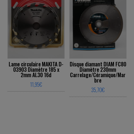
Lame circulaire MAKITA D-
Disque diamant DIAM FC80
03903 Diamètre 185 x
Diamètre 230mm
2mm Al.30 16d
Carrelage/Céramique/Mar
bre
11,95
€
35,70
€
This product has multiple variants. The o
This product ha