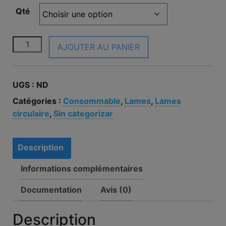
Qté
quantité de Lame circulaire HITACHI 752436 Diamètr
AJOUTER AU PANIER
UGS :
ND
Catégories :
Consommable
,
Lames
,
Lames
circulaire
,
Sin categorizar
Description
Informations complémentaires
Documentation
Avis (0)
Description