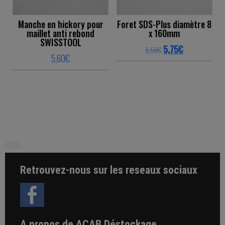
Manche en hickory pour
Foret SDS-Plus diamètre 8
maillet anti rebond
x 160mm
SWISSTOOL
Original price was: 
Current price 
5,75
€
6,50
€
5,60
€
This product ha
This product has multiple variants. The o
Retrouvez-nous sur les reseaux sociaux
A propos de ACAB Déstockage