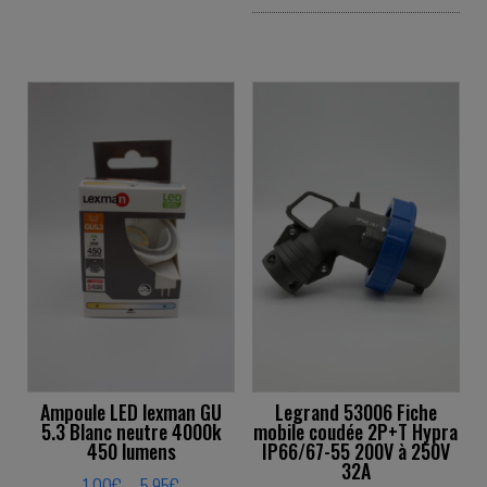
This product has multiple variants. The o
This product ha
Ampoule LED lexman GU
Legrand 53006 Fiche
5.3 Blanc neutre 4000k
mobile coudée 2P+T Hypra
450 lumens
IP66/67-55 200V à 250V
32A
Price range: 1,00€ through 5,95€
1,00
€
–
5,95
€