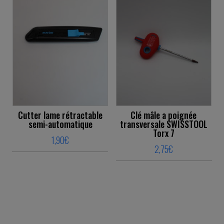
Cutter lame rétractable
Clé mâle a poignée
semi-automatique
transversale SWISSTOOL
Torx 7
1,90
€
2,75
€
This product has multiple variants. The o
This product ha