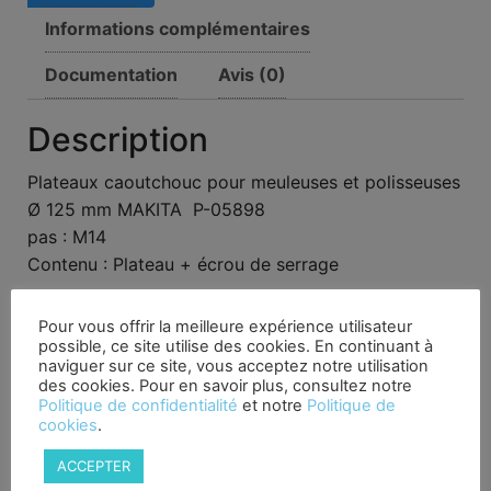
Informations complémentaires
Documentation
Avis (0)
Description
Plateaux caoutchouc pour meuleuses et polisseuses
Ø 125 mm MAKITA P-05898
pas : M14
Contenu : Plateau + écrou de serrage
Vendu: A l’unité
Pour vous offrir la meilleure expérience utilisateur
possible, ce site utilise des cookies. En continuant à
Produits similaires
naviguer sur ce site, vous acceptez notre utilisation
des cookies. Pour en savoir plus, consultez notre
Politique de confidentialité
et notre
Politique de
Promo !
cookies
.
ACCEPTER