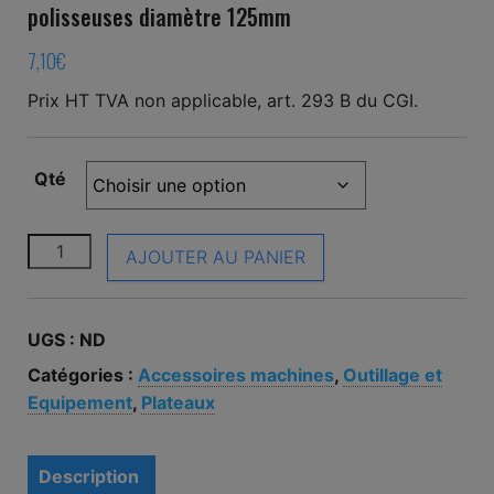
polisseuses diamètre 125mm
7,10
€
Prix HT TVA non applicable, art. 293 B du CGI.
Qté
quantité de Plateau Makita P-05898 pour meuleuses
AJOUTER AU PANIER
UGS :
ND
Catégories :
Accessoires machines
,
Outillage et
Equipement
,
Plateaux
Description