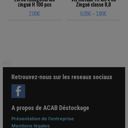
zingué H 100 pcs
Zingué classe 8,8
Price range
2,00
€
0,05
€
–
3,80
€
This product has multiple variants. The o
This product ha
Retrouvez-nous sur les reseaux sociaux
A propos de ACAB Déstockage
Présentation de l’entreprise
Mentions légales