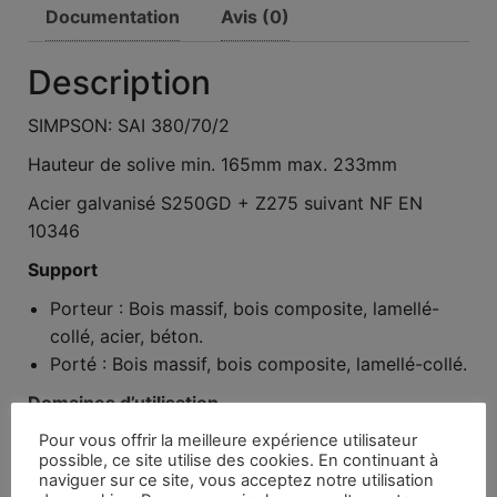
Documentation
Avis (0)
Description
SIMPSON: SAI 380/70/2
Hauteur de solive min. 165mm max. 233mm
Acier galvanisé S250GD + Z275 suivant NF EN
10346
Support
Porteur : Bois massif, bois composite, lamellé-
collé, acier, béton.
Porté : Bois massif, bois composite, lamellé-collé.
Domaines d’utilisation
Pour vous offrir la meilleure expérience utilisateur
Solives, pannes
possible, ce site utilise des cookies. En continuant à
Poutres lisses et montants de bardage
naviguer sur ce site, vous acceptez notre utilisation
Butées de chevrons