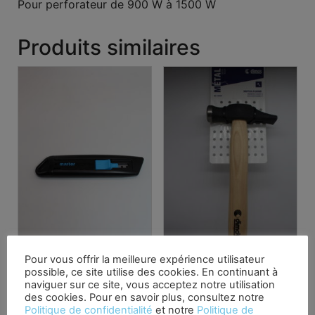
Pour perforateur de 900 W à 1500 W
Produits similaires
Pour vous offrir la meilleure expérience utilisateur
possible, ce site utilise des cookies. En continuant à
Cutter lame rétractable
Marteau à garnir Dimos
naviguer sur ce site, vous acceptez notre utilisation
semi-automatique
135541
des cookies. Pour en savoir plus, consultez notre
Politique de confidentialité
et notre
Politique de
1,90
€
16,25
€