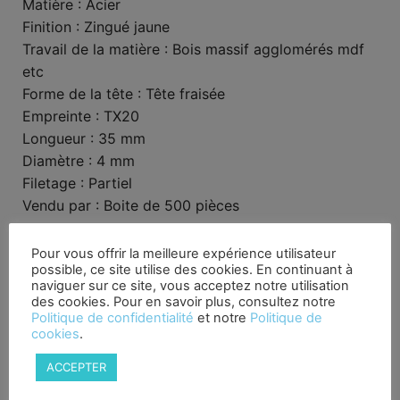
Matière : Acier
Finition : Zingué jaune
Travail de la matière : Bois massif agglomérés mdf
etc
Forme de la tête : Tête fraisée
Empreinte : TX20
Longueur : 35 mm
Diamètre : 4 mm
Filetage : Partiel
Vendu par : Boite de 500 pièces
Pour vous offrir la meilleure expérience utilisateur
possible, ce site utilise des cookies. En continuant à
Produits similaires
naviguer sur ce site, vous acceptez notre utilisation
des cookies. Pour en savoir plus, consultez notre
Politique de confidentialité
et notre
Politique de
cookies
.
ACCEPTER