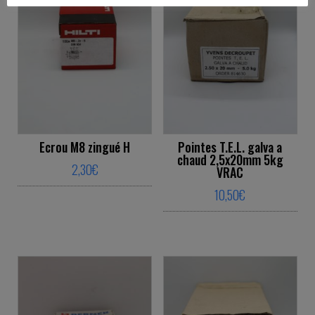
Ecrou M8 zingué H
Pointes T.E.L. galva a
chaud 2,5x20mm 5kg
2,30
€
VRAC
10,50
€
This product has multiple variants. The o
This product ha