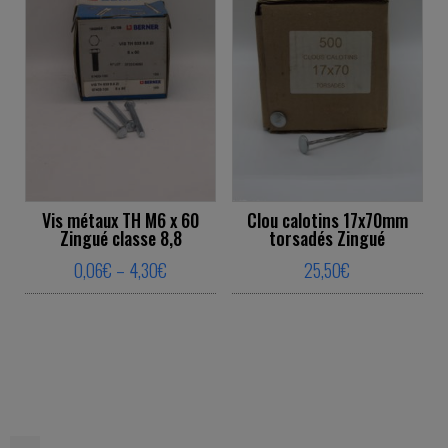
Vis métaux TH M6 x 60
Clou calotins 17x70mm
Zingué classe 8,8
torsadés Zingué
Price range: 0,06€ through 4,30€
0,06
€
–
4,30
€
25,50
€
This product has multiple variants. The o
This product ha