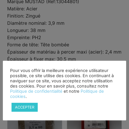
Marque MUSTAD (Ref:13044801)
Matière: Acier
Finition: Zingué
Diamètre nominal: 3,9 mm
Longueur: 38 mm
Empreinte: PH2
Forme de tête: Tête bombée
Épaisseur de matériau à percer maxi (acier): 2,4 mm
Épaisseur à fixer max: 30,5 mm
Pour vous offrir la meilleure expérience utilisateur
Produits similaires
possible, ce site utilise des cookies. En continuant à
naviguer sur ce site, vous acceptez notre utilisation
des cookies. Pour en savoir plus, consultez notre
Politique de confidentialité
et notre
Politique de
cookies
.
ACCEPTER