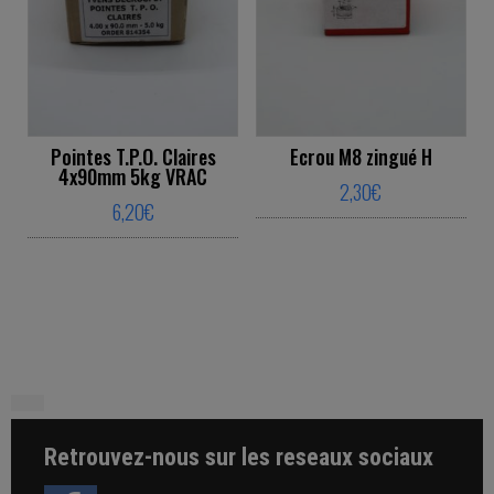
Pointes T.P.O. Claires
Ecrou M8 zingué H
4x90mm 5kg VRAC
2,30
€
6,20
€
This product ha
This product has multiple variants. The o
Retrouvez-nous sur les reseaux sociaux