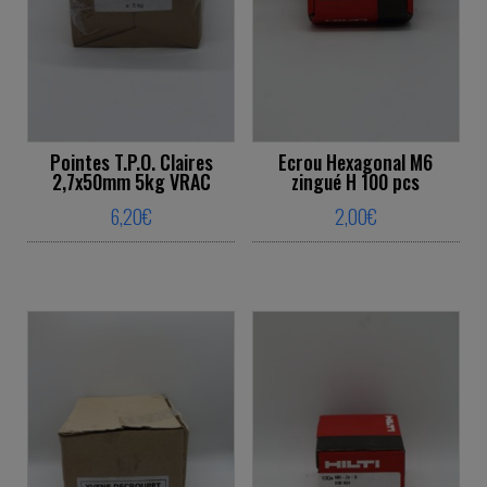
Pointes T.P.O. Claires
Ecrou Hexagonal M6
2,7x50mm 5kg VRAC
zingué H 100 pcs
6,20
€
2,00
€
This product has multiple variants. The o
This product ha