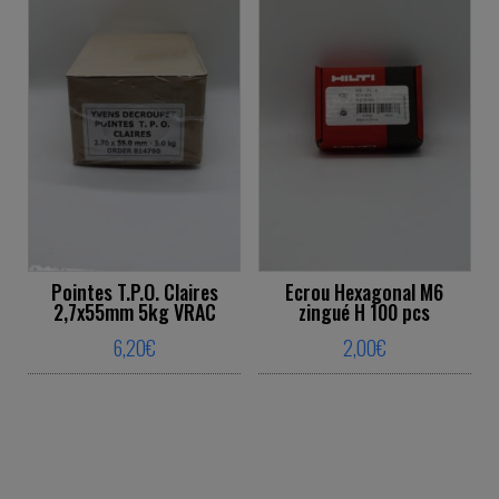
Pointes T.P.O. Claires
Ecrou Hexagonal M6
2,7x55mm 5kg VRAC
zingué H 100 pcs
6,20
€
2,00
€
This product has multiple variants. The o
This product ha