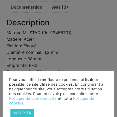
Documentation
Avis (0)
Description
Marque MUSTAD (Ref:13455701)
Matière: Acier
Finition: Zingué
Diamètre nominal: 4,2 mm
Longueur: 38 mm
Empreinte: PH2
Forme de tête: Tête bombée
Épaisseur de matériau à percer maxi (acier): 3 mm
Pour vous offrir la meilleure expérience utilisateur
possible, ce site utilise des cookies. En continuant à
Épaisseur à fixer max: 29 mm
naviguer sur ce site, vous acceptez notre utilisation
des cookies. Pour en savoir plus, consultez notre
Politique de confidentialité
et notre
Politique de
Produits similaires
cookies
.
ACCEPTER