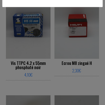
Vis TTPC 4.2 x 55mm
Ecrou M8 zingué H
phosphaté noir
2,30
€
4,10
€
This product ha
This product has multiple variants. The o