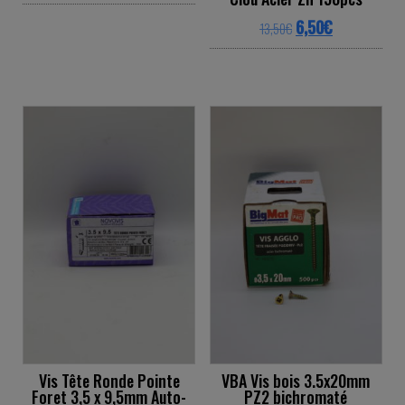
This product has multiple variants. The o
Original price was: 
Current price
6,50
€
13,50
€
This product ha
Vis Tête Ronde Pointe
VBA Vis bois 3.5x20mm
Foret 3,5 x 9,5mm Auto-
PZ2 bichromaté