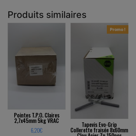
Produits similaires
Promo !
Pointes T.P.O. Claires
2,7x45mm 5kg VRAC
Tapevis Evo-Grip
Collerette fraisée 8x60mm
6,20
€
Clou Acier Zn 150pcs