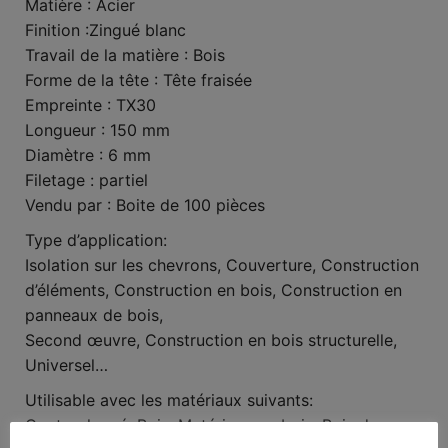
Matière : Acier
Finition :Zingué blanc
Travail de la matière : Bois
Forme de la tête : Tête fraisée
Empreinte : TX30
Longueur : 150 mm
Diamètre : 6 mm
Filetage : partiel
Vendu par : Boite de 100 pièces
Type d’application:
Isolation sur les chevrons, Couverture, Construction
d’éléments, Construction en bois, Construction en
panneaux de bois,
Second œuvre, Construction en bois structurelle,
Universel…
Utilisable avec les matériaux suivants:
Contreplaqué, Bois, Matériaux en bois, Bois dur,