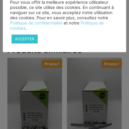
LVL, Bois tendre
Pour vous offrir la meilleure expérience utilisateur
possible, ce site utilise des cookies. En continuant à
Domaine d’application:
naviguer sur ce site, vous acceptez notre utilisation
Raccords bois-bois et acier-bois, construction de
des cookies. Pour en savoir plus, consultez notre
Politique de confidentialité
et notre
Politique de
meubles, aménagement de locaux commerciaux,
cookies
.
aménagement intérieur et construction intérieure.
ACCEPTER
Produits similaires
Promo !
Promo !