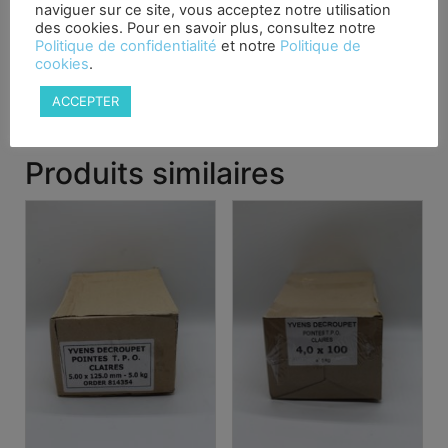
LVL, Bois tendre
naviguer sur ce site, vous acceptez notre utilisation
des cookies. Pour en savoir plus, consultez notre
Domaine d’application:
Politique de confidentialité
et notre
Politique de
Raccords bois-bois et acier-bois, construction de
cookies
.
meubles, aménagement de locaux commerciaux,
ACCEPTER
aménagement intérieur et construction intérieure.
Produits similaires