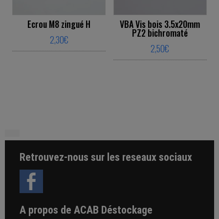
Ecrou M8 zingué H
VBA Vis bois 3.5x20mm
PZ2 bichromaté
2,30
€
2,50
€
This product has multiple variants. The o
This product ha
Retrouvez-nous sur les reseaux sociaux
A propos de ACAB Déstockage