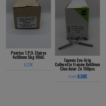
Pointes T.P.O. Claires
4x90mm 5kg VRAC
Tapevis Evo-Grip
Collerette fraisée 8x60mm
6,20
€
Clou Acier Zn 150pcs
This product has multiple variants. The o
Original price was: 
Current price
6,50
€
13,50
€
This product ha