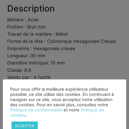
Description
Matière : Acier
Finition : Brut noir
Travail de la matière : Métal
Forme de la tête : Cylindrique Hexagonale Creuse
Empreinte : Hexagonale creuse
Longueur :30 mm
Diamètre métrique: 10 mm
Classe: 8.8
Vendu par : A l’unité
Pour vous offrir la meilleure expérience utilisateur
Produits similaires
possible, ce site utilise des cookies. En continuant à
naviguer sur ce site, vous acceptez notre utilisation
des cookies. Pour en savoir plus, consultez notre
Politique de confidentialité
et notre
Politique de
cookies
.
ACCEPTER