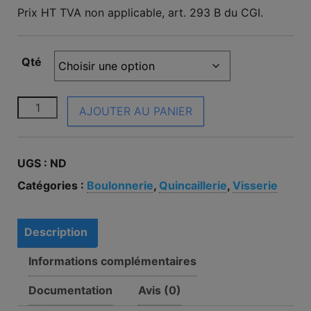
Prix HT TVA non applicable, art. 293 B du CGI.
Qté
quantité de Vis CHC M10 x 30 Acier brut noir classe 8
AJOUTER AU PANIER
UGS :
ND
Catégories :
Boulonnerie
,
Quincaillerie
,
Visserie
Description
Informations complémentaires
Documentation
Avis (0)