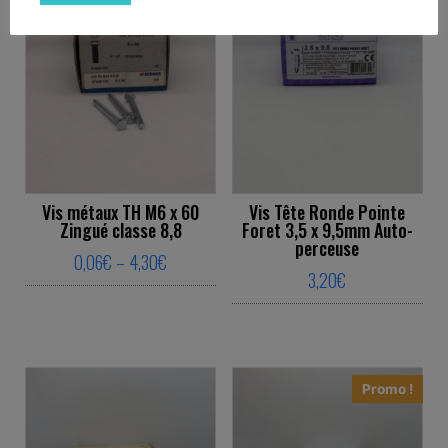
Vis métaux TH M6 x 60
Vis Tête Ronde Pointe
Zingué classe 8,8
Foret 3,5 x 9,5mm Auto-
perceuse
Price range: 0,06€ through 4,30€
0,06
€
–
4,30
€
3,20
€
This product has multiple variants. The o
This product ha
Promo !