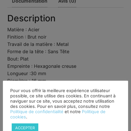
Documentation
Avis (0)
Description
Matière : Acier
Finition : Brut noir
Travail de la matière : Metal
Forme de la tête : Sans Tête
Bout: Plat
Empreinte : Hexagonale creuse
Longueur :30 mm
Diamètre : 16 mm
Vendu par : A l’unité
Pour vous offrir la meilleure expérience utilisateur
possible, ce site utilise des cookies. En continuant à
naviguer sur ce site, vous acceptez notre utilisation
Produits similaires
des cookies. Pour en savoir plus, consultez notre
Politique de confidentialité
et notre
Politique de
cookies
.
Promo !
ACCEPTER