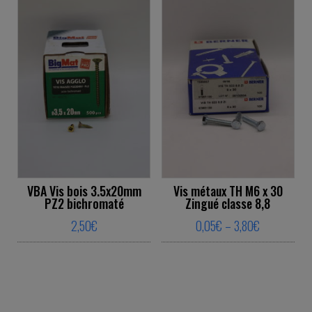
VBA Vis bois 3.5x20mm
Vis métaux TH M6 x 30
PZ2 bichromaté
Zingué classe 8,8
Price range
2,50
€
0,05
€
–
3,80
€
This product has multiple variants. The o
This product ha