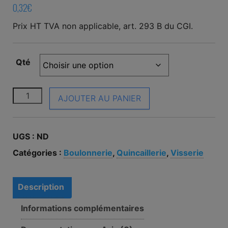
0,32
€
Prix HT TVA non applicable, art. 293 B du CGI.
Qté
quantité de Vis métaux Sans tête hexagonale creuse M
AJOUTER AU PANIER
UGS :
ND
Catégories :
Boulonnerie
,
Quincaillerie
,
Visserie
Description
Informations complémentaires