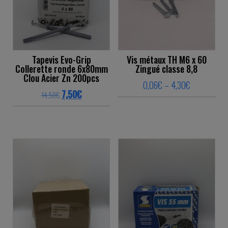
Tapevis Evo-Grip
Vis métaux TH M6 x 60
Collerette ronde 6x80mm
Zingué classe 8,8
Clou Acier Zn 200pcs
Price range
0,06
€
–
4,30
€
Original price was: 14,50€.
Current price is: 7,50€.
7,50
€
14,50
€
This product ha
This product has multiple variants. The o