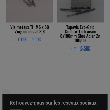
Vis métaux TH M6 x 60
Tapevis Evo-Grip
Zingué classe 8,8
Collerette fraisée
8x100mm Clou Acier Zn
Price range: 0,06€ through 4,30€
0,06
€
–
4,30
€
100pcs
Original price was: 
Current price
6,50
€
This product has multiple variants. The o
10,20
€
This product ha
Retrouvez-nous sur les reseaux sociaux