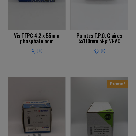
Vis TTPC 4.2 x 55mm
Pointes T.P.O. Claires
phosphaté noir
5x110mm 5kg VRAC
4,10
€
6,20
€
This product has multiple variants. The o
This product ha
Promo !